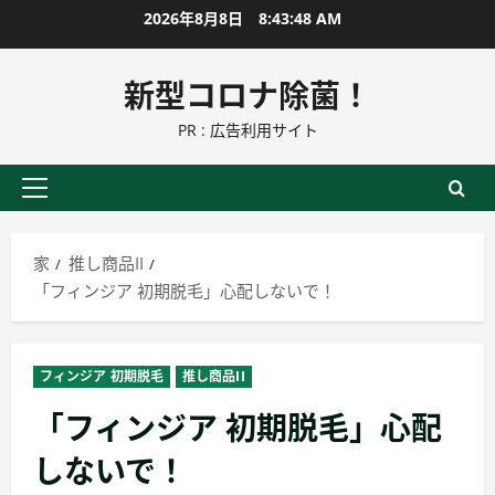
コ
2026年8月8日
8:43:49 AM
ン
テ
新型コロナ除菌！
ン
PR : 広告利用サイト
ツ
に
ス
プ
キ
ラ
ッ
イ
家
推し商品II
プ
マ
「フィンジア 初期脱毛」心配しないで！
リ
ー
メ
フィンジア 初期脱毛
推し商品II
ニ
「フィンジア 初期脱毛」心配
ュ
ー
しないで！