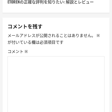
t
ETORENの正確な評判を知りたい: 解説とレビュー
n
a
コメントを残す
v
メールアドレスが公開されることはありません。
※
i
が付いている欄は必須項目です
g
コメント
※
a
t
i
o
n