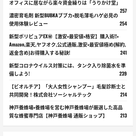
オフィスに居ながら楽々資金繰りは「うりかけ堂」
257
濃密育毛剤 新型BUBKAブブカ・脱毛薄毛ハゲ必見の
使用体験レビュー
254
新型ポリピュアEX㊙【激安・最安値・格安】購入術!!・
Amazon,楽天,ヤフオク,公式通販,激安・最安値極め(解約,
返金含め)お得購入する秘訣!
241
新型コロナウイルス対策には、タンク入り除菌水を準
備しよう!
239
【ビオルチア】「大人女性シャンプー」毛髪診断士と
共同開発！株式会社ソーシャルテック
214
神戸養蜂場・養蜂場を営む神戸養蜂場が厳選した高品
質な蜂蜜専門店【神戸養蜂場 通販ショップ】
213