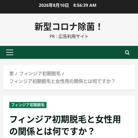
コ
2026年8月10日
8:56:40 AM
ン
テ
新型コロナ除菌！
ン
PR : 広告利用サイト
ツ
に
ス
プ
キ
ラ
ッ
イ
家
フィンジア初期脱毛
プ
マ
フィンジア初期脱毛と女性用の関係とは何ですか？
リ
ー
メ
フィンジア初期脱毛
ニ
フィンジア初期脱毛と女性用
ュ
ー
の関係とは何ですか？