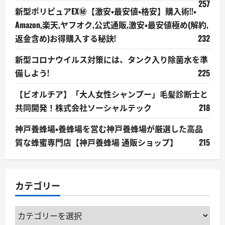
257
新型ポリピュアEX㊙【激安・最安値・格安】購入術!!・
Amazon,楽天,ヤフオク,公式通販,激安・最安値極め(解約,
返金含め)お得購入する秘訣!
232
新型コロナウイルス対策には、タンク入り除菌水を準
備しよう!
225
【ビオルチア】「大人女性シャンプー」毛髪診断士と
共同開発！株式会社ソーシャルテック
218
神戸養蜂場・養蜂場を営む神戸養蜂場が厳選した高品
質な蜂蜜専門店【神戸養蜂場 通販ショップ】
215
カテゴリー
カ