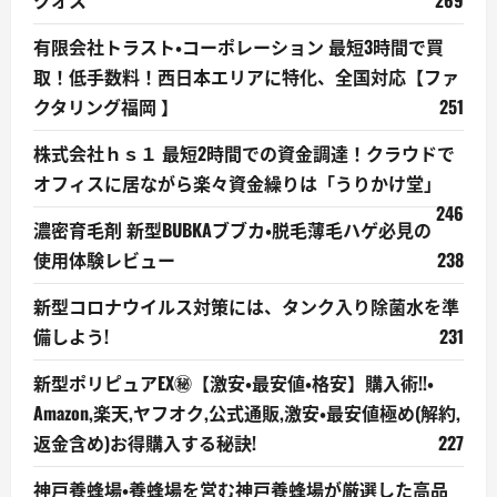
クオス
269
有限会社トラスト・コーポレーション 最短3時間で買
取！低手数料！西日本エリアに特化、全国対応【ファ
クタリング福岡 】
251
株式会社ｈｓ１ 最短2時間での資金調達！クラウドで
オフィスに居ながら楽々資金繰りは「うりかけ堂」
246
濃密育毛剤 新型BUBKAブブカ・脱毛薄毛ハゲ必見の
使用体験レビュー
238
新型コロナウイルス対策には、タンク入り除菌水を準
備しよう!
231
新型ポリピュアEX㊙【激安・最安値・格安】購入術!!・
Amazon,楽天,ヤフオク,公式通販,激安・最安値極め(解約,
返金含め)お得購入する秘訣!
227
神戸養蜂場・養蜂場を営む神戸養蜂場が厳選した高品