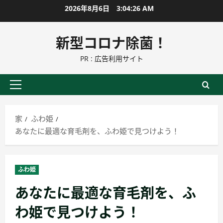
コ
2026年8月6日
3:04:28 AM
ン
テ
新型コロナ除菌！
ン
PR : 広告利用サイト
ツ
に
ス
プ
キ
ラ
ッ
イ
家
ふわ姫
プ
マ
あなたに最適な育毛剤を、ふわ姫で見つけよう！
リ
ー
メ
ふわ姫
ニ
あなたに最適な育毛剤を、ふ
ュ
ー
わ姫で見つけよう！