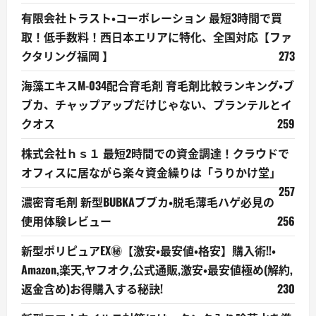
有限会社トラスト・コーポレーション 最短3時間で買
取！低手数料！西日本エリアに特化、全国対応【ファ
クタリング福岡 】
273
海藻エキスM-034配合育毛剤 育毛剤比較ランキング・ブ
ブカ、チャップアップだけじゃない、プランテルとイ
クオス
259
株式会社ｈｓ１ 最短2時間での資金調達！クラウドで
オフィスに居ながら楽々資金繰りは「うりかけ堂」
257
濃密育毛剤 新型BUBKAブブカ・脱毛薄毛ハゲ必見の
使用体験レビュー
256
新型ポリピュアEX㊙【激安・最安値・格安】購入術!!・
Amazon,楽天,ヤフオク,公式通販,激安・最安値極め(解約,
返金含め)お得購入する秘訣!
230