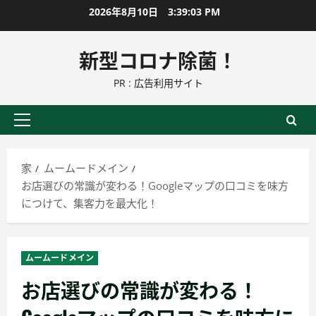
コ
2026年8月10日
3:39:04 PM
ン
テ
新型コロナ除菌！
ン
PR : 広告利用サイト
ツ
に
ス
プ
キ
ラ
ッ
イ
家
ムームードメイン
プ
マ
お店選びの常識が変わる！Googleマップの口コミを味方
リ
につけて、集客力を最大化！
ー
メ
ニ
ムームードメイン
ュ
お店選びの常識が変わる！
ー