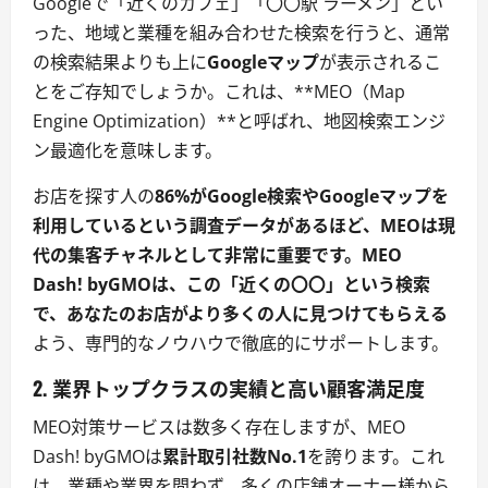
Googleで「近くのカフェ」「〇〇駅 ラーメン」とい
った、地域と業種を組み合わせた検索を行うと、通常
の検索結果よりも上に
Googleマップ
が表示されるこ
とをご存知でしょうか。これは、**MEO（Map
Engine Optimization）**と呼ばれ、地図検索エンジ
ン最適化を意味します。
お店を探す人の
86%がGoogle検索やGoogleマップを
利用しているという調査データがあるほど、MEOは現
代の集客チャネルとして非常に重要です。MEO
Dash! byGMOは、この「近くの〇〇」という検索
で、あなたのお店がより多くの人に見つけてもらえる
よう、専門的なノウハウで徹底的にサポートします。
2. 業界トップクラスの実績と高い顧客満足度
MEO対策サービスは数多く存在しますが、MEO
Dash! byGMOは
累計取引社数No.1
を誇ります。これ
は、業種や業界を問わず、多くの店舗オーナー様から