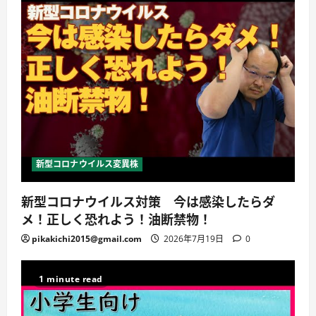
新型コロナウイルス変異株
新型コロナウイルス対策 今は感染したらダ
メ！正しく恐れよう！油断禁物！
pikakichi2015@gmail.com
2026年7月19日
0
1 minute read