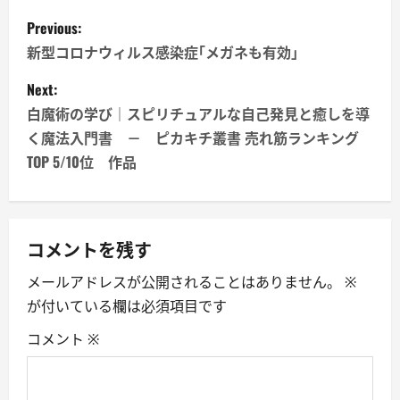
P
Previous:
o
新型コロナウィルス感染症｢メガネも有効｣
s
Next:
白魔術の学び｜スピリチュアルな自己発見と癒しを導
t
く魔法入門書 － ピカキチ叢書 売れ筋ランキング
n
TOP 5/10位 作品
a
v
コメントを残す
i
メールアドレスが公開されることはありません。
※
が付いている欄は必須項目です
g
コメント
※
a
t