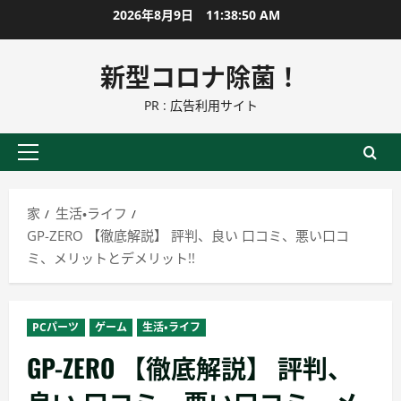
コ
2026年8月9日
11:38:51 AM
ン
テ
新型コロナ除菌！
ン
PR : 広告利用サイト
ツ
に
ス
プ
キ
ラ
ッ
イ
家
生活・ライフ
プ
マ
GP-ZERO 【徹底解説】 評判、良い 口コミ、悪い口コ
リ
ミ、メリットとデメリット!!
ー
メ
ニ
PCパーツ
ゲーム
生活・ライフ
ュ
GP-ZERO 【徹底解説】 評判、
ー