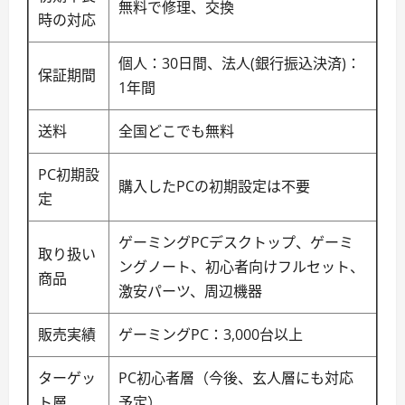
無料で修理、交換
時の対応
個人：30日間、法人(銀行振込決済)：
保証期間
1年間
送料
全国どこでも無料
PC初期設
購入したPCの初期設定は不要
定
ゲーミングPCデスクトップ、ゲーミ
取り扱い
ングノート、初心者向けフルセット、
商品
激安パーツ、周辺機器
販売実績
ゲーミングPC：3,000台以上
ターゲッ
PC初心者層（今後、玄人層にも対応
ト層
予定）