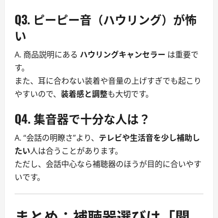
Q3.
ピーピー音（ハウリング）が怖
い
A. 商品説明にある
ハウリングキャンセラー
は重要で
す。
また、耳に合わない装着や音量の上げすぎでも起こり
やすいので、
装着感と調整
も大切です。
Q4.
集音器で十分な人は？
A. “会話の明瞭さ”より、
テレビや生活音を少し補助し
たい
人は合うことがあります。
ただし、会話中心なら補聴器のほうが目的に合いやす
いです。
まとめ：補聴器選びは「聞