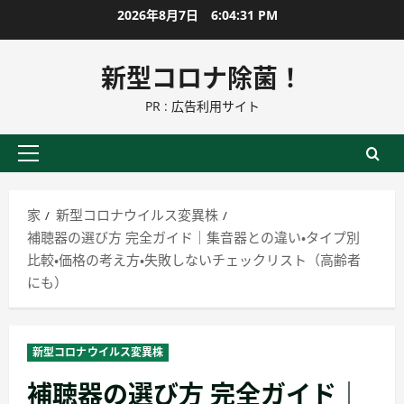
コ
2026年8月7日
6:04:33 PM
ン
テ
新型コロナ除菌！
ン
PR : 広告利用サイト
ツ
に
ス
プ
キ
ラ
ッ
イ
家
新型コロナウイルス変異株
プ
マ
補聴器の選び方 完全ガイド｜集音器との違い・タイプ別
リ
比較・価格の考え方・失敗しないチェックリスト（高齢者
ー
にも）
メ
ニ
ュ
新型コロナウイルス変異株
ー
補聴器の選び方 完全ガイド｜