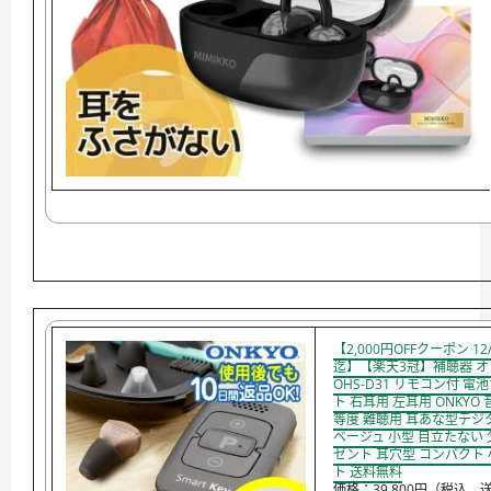
【2,000円OFFクーポン 12/2
迄】【楽天3冠】補聴器 
OHS-D31 リモコン付 電
ト 右耳用 左耳用 ONKYO 
等度 難聴用 耳あな型デジ
ベージュ 小型 目立たない 
ゼント 耳穴型 コンパクト 
ト 送料無料
価格：39,800円（税込、