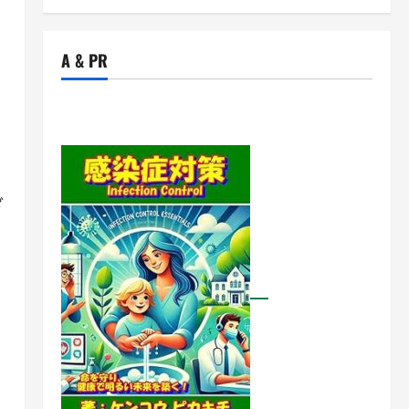
A & PR
。
ざ