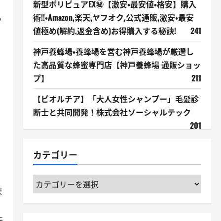
新型ポリピュアEX㊙【激安・最安値・格安】購入
術!!・Amazon,楽天,ヤフオク,公式通販,激安・最安
る
値極め(解約,返金含め)お得購入する秘訣!
241
神戸養蜂場・養蜂場を営む神戸養蜂場が厳選し
た高品質な蜂蜜専門店【神戸養蜂場 通販ショッ
プ】
211
【ビオルチア】「大人女性シャンプー」毛髪診
断士と共同開発！株式会社ソーシャルテック
201
カテゴリー
カ
ま
テ
ゴ
リ