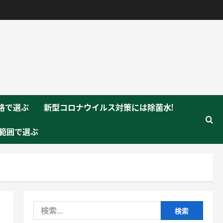
格で選ぶ
新型コロナウイルス対策には除菌水!
範囲で選ぶ
検
索: