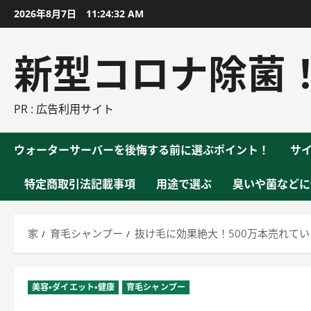
コ
2026年8月7日
11:24:33 AM
ン
テ
新型コロナ除菌
ン
ツ
に
PR : 広告利用サイト
ス
キ
ウォーターサーバーを後悔する前に選ぶポイント！
サ
ッ
プ
特定商取引法記載事項
用途で選ぶ
臭いや菌などに
家
育毛シャンプー
抜け毛に効果絶大！500万本売れて
美容・ダイエット・健康
育毛シャンプー