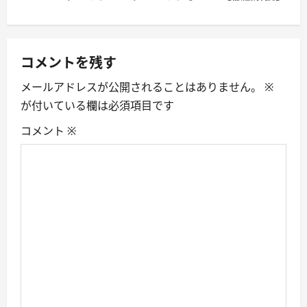
n
a
v
コメントを残す
i
メールアドレスが公開されることはありません。
※
が付いている欄は必須項目です
g
コメント
※
a
t
i
o
n