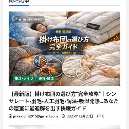
1 minute read
生活・ライフ
美容・健康
【最新版】掛け布団の選び方“完全攻略”｜シン
サレート・羽毛・人工羽毛・調温・吸湿発熱…あなた
の寝室に最適解を出す快眠ガイド
pikakichi2015@gmail.com
2025年12月27日
0