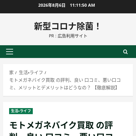
コ
2026年8月6日
11:11:51 AM
ン
テ
新型コロナ除菌！
ン
PR : 広告利用サイト
ツ
に
ス
プ
キ
ラ
ッ
イ
家
生活・ライフ
プ
マ
モトメガネバイク買取 の評判、良い 口コミ、悪い口コ
リ
ミ、メリットとデメリットはどうなの？ 【徹底解説】
ー
メ
ニ
生活・ライフ
ュ
モトメガネバイク買取 の評
ー