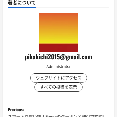
著者について
pikakichi2015@gmail.com
Administrator
ウェブサイトにアクセス
すべての投稿を表示
P
Previous:
スマートな買い物！Etorenのクーポンと割引で節約し