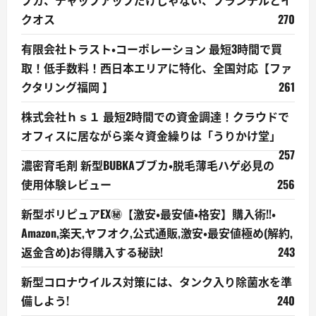
クオス
270
有限会社トラスト・コーポレーション 最短3時間で買
取！低手数料！西日本エリアに特化、全国対応【ファ
クタリング福岡 】
261
株式会社ｈｓ１ 最短2時間での資金調達！クラウドで
オフィスに居ながら楽々資金繰りは「うりかけ堂」
257
濃密育毛剤 新型BUBKAブブカ・脱毛薄毛ハゲ必見の
使用体験レビュー
256
新型ポリピュアEX㊙【激安・最安値・格安】購入術!!・
Amazon,楽天,ヤフオク,公式通販,激安・最安値極め(解約,
返金含め)お得購入する秘訣!
243
新型コロナウイルス対策には、タンク入り除菌水を準
備しよう!
240