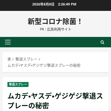
コ
2026年8月8日
2:26:50 PM
ン
テ
新型コロナ除菌！
ン
PR : 広告利用サイト
ツ
に
ス
プ
キ
ラ
ッ
イ
家
撃退スプレー
プ
マ
ムカデ・ヤスデ・ゲジゲジ撃退スプレーの秘密
リ
ー
メ
撃退スプレー
ニ
ムカデ・ヤスデ・ゲジゲジ撃退ス
ュ
ー
プレーの秘密