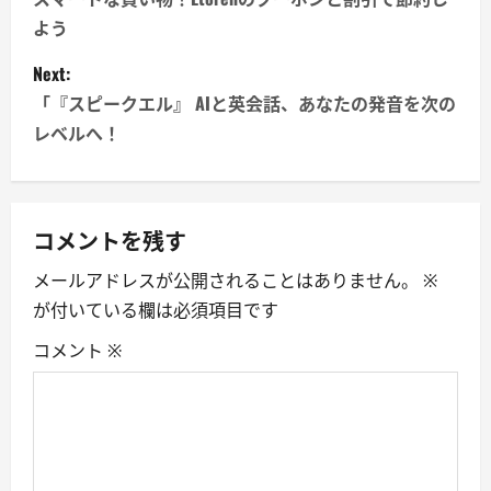
o
よう
s
Next:
t
「『スピークエル』 AIと英会話、あなたの発音を次の
n
レベルへ！
a
v
コメントを残す
i
メールアドレスが公開されることはありません。
※
が付いている欄は必須項目です
g
コメント
※
a
t
i