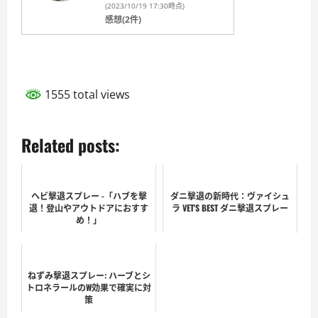
(2023/10/19 17:30時点)
感想(2件)
1555 total views
Related posts:
ヘビ撃退スプレー -「ハブを撃
ダニ撃退の新時代：ヴァイシュ
退！登山やアウトドアにおすす
ラ VET'S BEST ダニ撃退スプレー
め！」
ねずみ撃退スプレー: ハーブとシ
トロネラールのW効果で確実に対
策