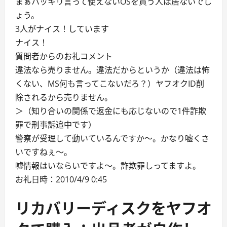
まぁハッキリ言って使えないOSを買う人は居ないでし
ょう。
3人がナイス！しています
ナイス！
質問者からのお礼コメント
違法なら売りません。違法だからというか（違法は怖
くない、MS何も言ってこないだろ？）ヤフオクID削
除されるから売りません。
＞（知り合いの関係で返金にも応じないので1件詐欺
罪で刑事訴追中です）
警察が受理して動いているんですか～。かなり嘘くさ
いですねぇ～。
嘘情報はいならいですよ～。詐欺罪しってますよ。
お礼日時：2010/4/9 0:45
リカバリーディスクをヤフオ