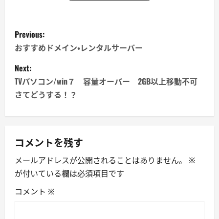
P
Previous:
o
おすすめドメイン・レンタルサーバー
s
Next:
TVパソコン/win７ 容量オーバー 2GB以上移動不可
t
さてどうする！？
n
a
コメントを残す
v
メールアドレスが公開されることはありません。
※
i
が付いている欄は必須項目です
g
コメント
※
a