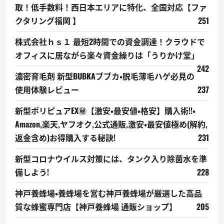
取！低手数料！西日本エリアに特化、全国対応【ファ
クタリング福岡 】
251
株式会社ｈｓ１ 最短2時間での資金調達！クラウドで
オフィスに居ながら楽々資金繰りは「うりかけ堂」
242
濃密育毛剤 新型BUBKAブブカ・脱毛薄毛ハゲ必見の
使用体験レビュー
237
新型ポリピュアEX㊙【激安・最安値・格安】購入術!!・
Amazon,楽天,ヤフオク,公式通販,激安・最安値極め(解約,
返金含め)お得購入する秘訣!
231
新型コロナウイルス対策には、タンク入り除菌水を準
備しよう!
228
神戸養蜂場・養蜂場を営む神戸養蜂場が厳選した高品
質な蜂蜜専門店【神戸養蜂場 通販ショップ】
205