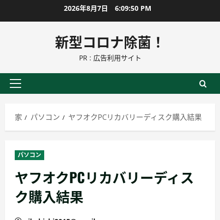
コ
2026年8月7日
6:09:51 PM
ン
テ
新型コロナ除菌！
ン
PR : 広告利用サイト
ツ
に
ス
プ
キ
ラ
ッ
イ
家
パソコン
ヤフオクPCリカバリーディスク購入結果
プ
マ
リ
ー
パソコン
メ
ヤフオクPCリカバリーディス
ニ
ュ
ク購入結果
ー