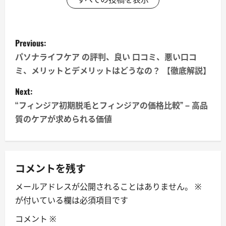
P
Previous:
o
パソナライフケア の評判、良い 口コミ、悪い口コ
ミ、メリットとデメリットはどうなの？ 【徹底解説】
s
Next:
t
“フィンジア初期脱毛とフィンジアの価格比較” – 高品
n
質のケアが求められる価値
a
v
コメントを残す
i
メールアドレスが公開されることはありません。
※
が付いている欄は必須項目です
g
コメント
※