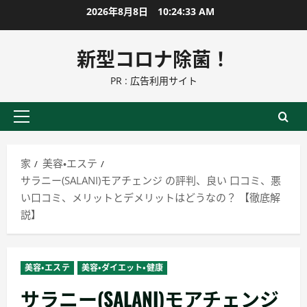
コ
2026年8月8日
10:24:34 AM
ン
テ
新型コロナ除菌！
ン
PR : 広告利用サイト
ツ
に
ス
プ
キ
ラ
ッ
イ
家
美容・エステ
プ
マ
サラニー(SALANI)モアチェンジ の評判、良い 口コミ、悪
リ
い口コミ、メリットとデメリットはどうなの？ 【徹底解
ー
説】
メ
ニ
ュ
美容・エステ
美容・ダイエット・健康
ー
サラニー(SALANI)モアチェンジ