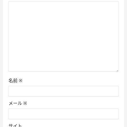
a
t
i
o
n
名前
※
メール
※
サイト