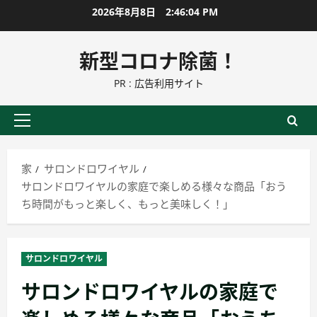
コ
2026年8月8日
2:46:05 PM
ン
テ
新型コロナ除菌！
ン
PR : 広告利用サイト
ツ
に
ス
プ
キ
ラ
ッ
イ
家
サロンドロワイヤル
プ
マ
サロンドロワイヤルの家庭で楽しめる様々な商品「おう
リ
ち時間がもっと楽しく、もっと美味しく！」
ー
メ
ニ
サロンドロワイヤル
ュ
サロンドロワイヤルの家庭で
ー