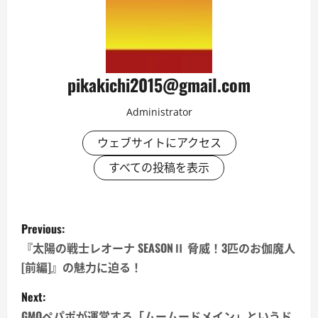
pikakichi2015@gmail.com
Administrator
ウェブサイトにアクセス
すべての投稿を表示
P
Previous:
o
『太陽の戦士レオーナ SEASONⅡ 脅威！3匹のお伽魔人
[前編]』の魅力に迫る！
s
Next:
t
GMOペパポが運営する「ムームードメイン」というド