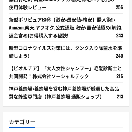
使用体験レビュー
256
新型ポリピュアEX㊙【激安・最安値・格安】購入術!!・
Amazon,楽天,ヤフオク,公式通販,激安・最安値極め(解約,
返金含め)お得購入する秘訣!
243
新型コロナウイルス対策には、タンク入り除菌水を準
備しよう!
240
【ビオルチア】「大人女性シャンプー」毛髪診断士と
共同開発！株式会社ソーシャルテック
216
神戸養蜂場・養蜂場を営む神戸養蜂場が厳選した高品
質な蜂蜜専門店【神戸養蜂場 通販ショップ】
213
カテゴリー