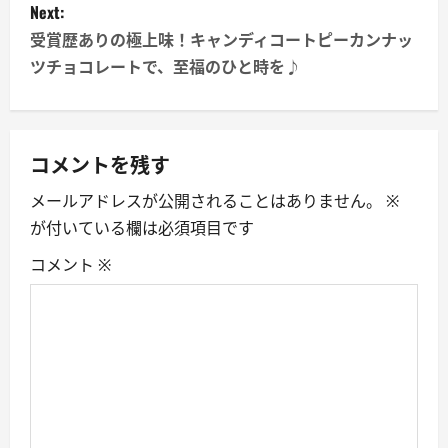
Next:
t
受賞歴ありの極上味！キャンディコートピーカンナッ
n
ツチョコレートで、至福のひと時を♪
a
v
コメントを残す
i
メールアドレスが公開されることはありません。
※
が付いている欄は必須項目です
g
コメント
※
a
t
i
o