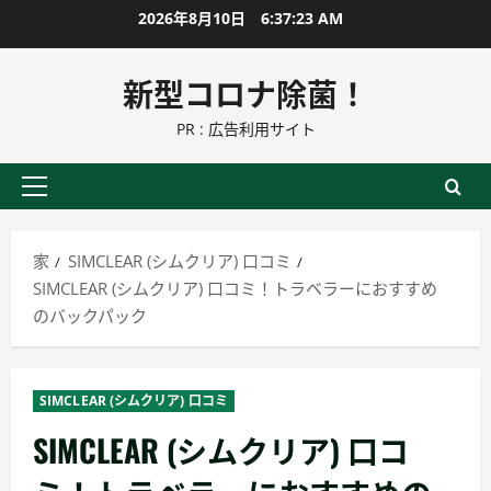
コ
2026年8月10日
6:37:24 AM
ン
テ
新型コロナ除菌！
ン
PR : 広告利用サイト
ツ
に
ス
プ
キ
ラ
ッ
イ
家
SIMCLEAR (シムクリア) 口コミ
プ
マ
SIMCLEAR (シムクリア) 口コミ！トラベラーにおすすめ
リ
のバックパック
ー
メ
ニ
SIMCLEAR (シムクリア) 口コミ
ュ
SIMCLEAR (シムクリア) 口コ
ー