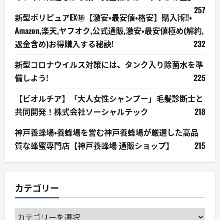
257
新型ポリピュアEX㊙【激安・最安値・格安】購入術!!・
Amazon,楽天,ヤフオク,公式通販,激安・最安値極め(解約,
返金含め)お得購入する秘訣!
232
新型コロナウイルス対策には、タンク入り除菌水を準
備しよう!
225
【ビオルチア】「大人女性シャンプー」毛髪診断士と
共同開発！株式会社ソーシャルテック
218
神戸養蜂場・養蜂場を営む神戸養蜂場が厳選した高品
質な蜂蜜専門店【神戸養蜂場 通販ショップ】
215
カテゴリー
カ