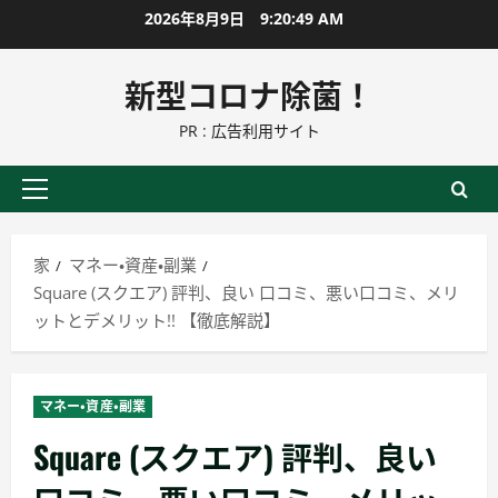
コ
2026年8月9日
9:20:50 AM
ン
テ
新型コロナ除菌！
ン
PR : 広告利用サイト
ツ
に
ス
プ
キ
ラ
ッ
イ
家
マネー・資産・副業
プ
マ
Square (スクエア) 評判、良い 口コミ、悪い口コミ、メリ
リ
ットとデメリット!! 【徹底解説】
ー
メ
ニ
マネー・資産・副業
ュ
Square (スクエア) 評判、良い
ー