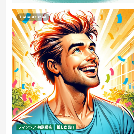
1 minute read
フィンジア 初期脱毛
推し商品II