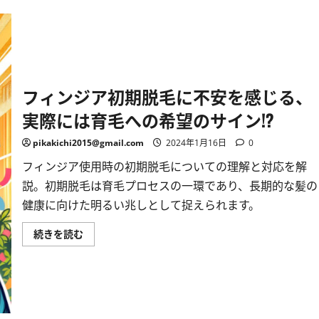
期
脱
毛
の
真
実
と
最
適
フィンジア初期脱毛に不安を感じる、
な
育
実際には育毛への希望のサイン!?
毛
剤
選
pikakichi2015@gmail.com
2024年1月16日
0
び
に
フィンジア使用時の初期脱毛についての理解と対応を解
つ
い
説。初期脱毛は育毛プロセスの一環であり、長期的な髪の
て
詳
健康に向けた明るい兆しとして捉えられます。
し
く
読
フ
続きを読む
む
ィ
ン
ジ
ア
初
期
脱
毛