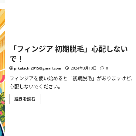
毛：
正
し
い
理
解
と
対
処
法
に
「フィンジア 初期脱毛」心配しない
つ
い
で！
て
詳
し
pikakichi2015@gmail.com
2024年3月10日
0
く
読
フィンジアを使い始めると「初期脱毛」がありますけど、
む
心配しないでください。
「フ
続きを読む
ィ
ン
ジ
ア
初
期
脱
毛」