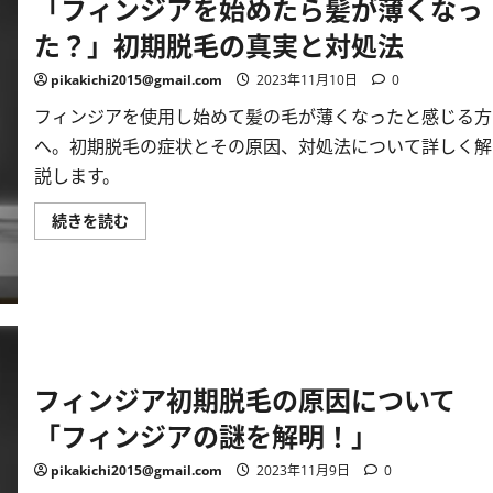
「フィンジアを始めたら髪が薄くなっ
成
長
た？」初期脱毛の真実と対処法
の
一
歩
pikakichi2015@gmail.com
2023年11月10日
0
–
初
期
フィンジアを使用し始めて髪の毛が薄くなったと感じる方
脱
へ。初期脱毛の症状とその原因、対処法について詳しく解
毛
現
説します。
象
を
理
「フ
続きを読む
解
ィ
し
ン
て、
ジ
髪
ア
の
を
健
始
康
め
へ
た
の
ら
旅
髪
立
フィンジア初期脱毛の原因について
が
ち
薄
を
く
サ
「フィンジアの謎を解明！」
な
ポ
っ
ー
た？」
ト！
pikakichi2015@gmail.com
2023年11月9日
0
初
に