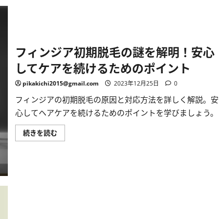
に
不
安
を
感
じ
る、
フィンジア初期脱毛の謎を解明！安心
実
際
してケアを続けるためのポイント
に
は
育
pikakichi2015@gmail.com
2023年12月25日
0
毛
へ
の
フィンジアの初期脱毛の原因と対応方法を詳しく解説。安
希
望
心してヘアケアを続けるためのポイントを学びましょう。
の
サ
フ
イ
続きを読む
ィ
ン!?
ン
に
ジ
つ
ア
い
初
て
期
詳
脱
し
毛
く
の
読
謎
む
を
解