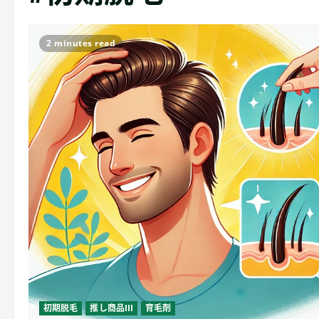
2 minutes read
初期脱毛
推し商品III
育毛剤