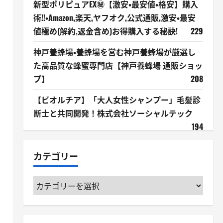
新型ポリピュアEX㊙【激安・最安値・格安】購入
術!!・Amazon,楽天,ヤフオク,公式通販,激安・最安
値極め(解約,返金含め)お得購入する秘訣!
229
神戸養蜂場・養蜂場を営む神戸養蜂場が厳選し
た高品質な蜂蜜専門店【神戸養蜂場 通販ショッ
プ】
208
【ビオルチア】「大人女性シャンプー」毛髪診
断士と共同開発！株式会社ソーシャルテック
194
カテゴリー
カ
テ
ゴ
リ