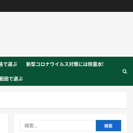
格で選ぶ
新型コロナウイルス対策には除菌水!
範囲で選ぶ
検
索: