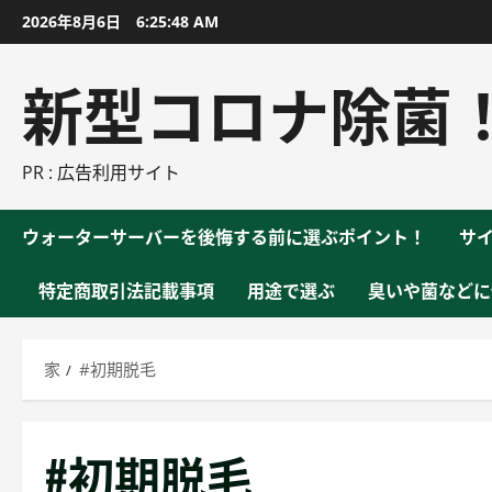
コ
2026年8月6日
6:25:50 AM
ン
テ
新型コロナ除菌
ン
ツ
に
PR : 広告利用サイト
ス
キ
ウォーターサーバーを後悔する前に選ぶポイント！
サ
ッ
プ
特定商取引法記載事項
用途で選ぶ
臭いや菌などに
家
#初期脱毛
#初期脱毛