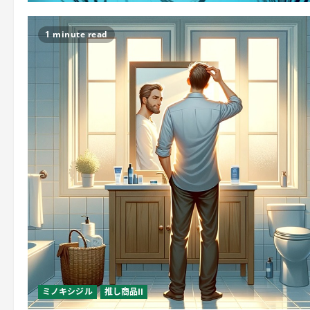
1 minute read
ミノキシジル
推し商品II