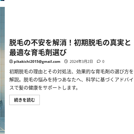
心
配
し
な
い
で！
に
つ
い
て
脱毛の不安を解消！初期脱毛の真実と
詳
し
最適な育毛剤選び
く
読
む
pikakichi2015@gmail.com
2024年3月2日
0
初期脱毛の理由とその対処法、効果的な育毛剤の選び方を
解説。脱毛の悩みを持つあなたへ、科学に基づくアドバイ
スで髪の健康をサポートします。
脱
続きを読む
毛
の
不
安
を
解
消！
初