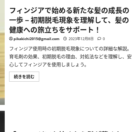
明！
安
フィンジアで始める新たな髪の成長の
心
し
一歩 – 初期脱毛現象を理解して、髪の
て
ケ
ア
健康への旅立ちをサポート！
を
続
け
pikakichi2015@gmail.com
2023年12月8日
0
る
た
フィンジア使用時の初期脱毛現象についての詳細な解説。
め
の
育毛剤の効果、初期脱毛の理由、対処法などを理解し、安
ポ
イ
心してフィンジアを使用しましょう。
ン
ト
に
フ
続きを読む
つ
ィ
い
ン
て
ジ
詳
ア
し
で
く
始
読
め
む
る
新
た
な
髪
の