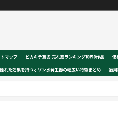
！
イトマップ
ピカキチ叢書 売れ筋ランキングTOP10作品
価
優れた効果を持つオゾン水発生器の幅広い特徴まとめ
適用