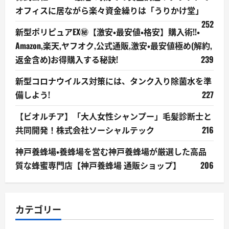
オフィスに居ながら楽々資金繰りは「うりかけ堂」
252
新型ポリピュアEX㊙【激安・最安値・格安】購入術!!・
Amazon,楽天,ヤフオク,公式通販,激安・最安値極め(解約,
返金含め)お得購入する秘訣!
239
新型コロナウイルス対策には、タンク入り除菌水を準
備しよう!
227
【ビオルチア】「大人女性シャンプー」毛髪診断士と
共同開発！株式会社ソーシャルテック
216
神戸養蜂場・養蜂場を営む神戸養蜂場が厳選した高品
質な蜂蜜専門店【神戸養蜂場 通販ショップ】
206
カテゴリー