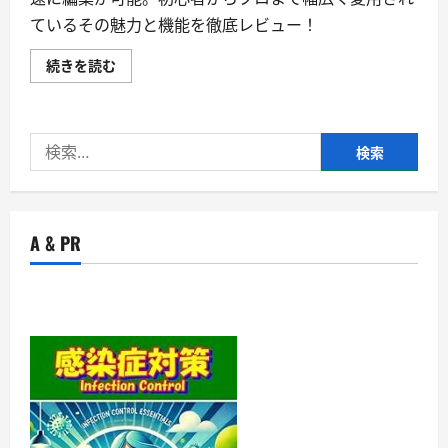
ているその魅力と機能を徹底レビュー！
動
続きを読む
画
編
集
ソ
フ
検
ト
Bandicut
索:
の
魅
力
を
徹
A & PR
底
解
説！
初
心
者
か
ら
プ
ロ
ま
で
使
え
る