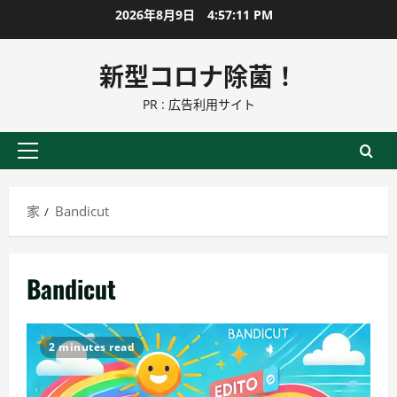
コ
2026年8月9日
4:57:11 PM
ン
テ
新型コロナ除菌！
ン
PR : 広告利用サイト
ツ
に
ス
プ
キ
ラ
ッ
イ
家
Bandicut
プ
マ
リ
ー
Bandicut
メ
ニ
ュ
2 minutes read
ー