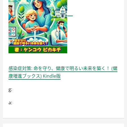
理
由
と
は？
に
つ
い
て
詳
し
く
読
む
感染症対策: 命を守り、健康で明るい未来を築く！ (健
康増進ブックス) Kindle版
g:
a: