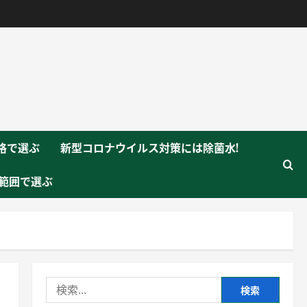
格で選ぶ
新型コロナウイルス対策には除菌水!
範囲で選ぶ
検
索: