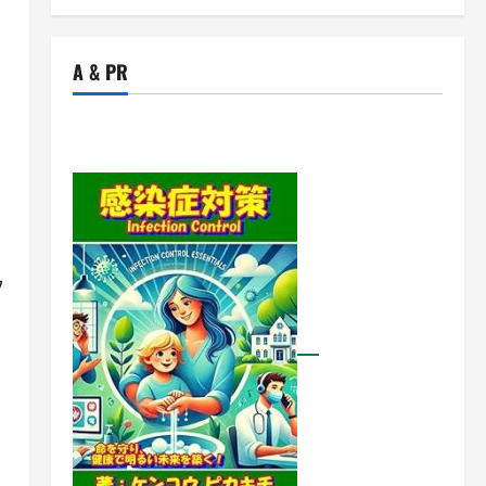
A & PR
ウ