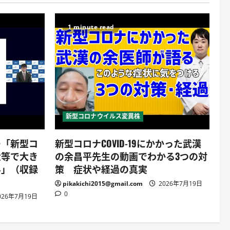
1 minute read
新型コロナウイルス変異株
ー「新型コ
新型コロナCOVID-19にかかった武漢
大等で大き
の余昌平先生の動画でわかる3つの対
界」（収録
策 症状や経過の真実
pikakichi2015@gmail.com
2026年7月19日
0
026年7月19日