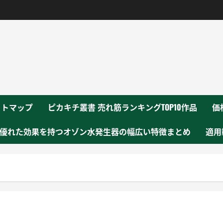
！
イトマップ
ピカキチ叢書 売れ筋ランキングTOP10作品
価
優れた効果を持つオゾン水発生器の幅広い特徴まとめ
適用