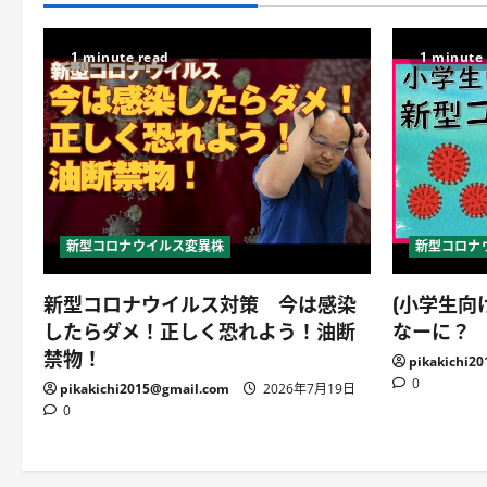
1 minute read
1 minute
新型コロナウイルス変異株
新型コロナ
新型コロナウイルス対策 今は感染
(小学生向
したらダメ！正しく恐れよう！油断
なーに？
禁物！
pikakichi2
0
pikakichi2015@gmail.com
2026年7月19日
0