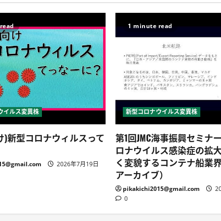
 read
1 minute read
ウイルス変異株
新型コロナウイルス変異株
け)新型コロナウィルスって
第1回JMC海事振興セミナ
ロナウイルス感染症の拡
く変貌するコンテナ船業
015@gmail.com
2026年7月19日
アーカイブ）
pikakichi2015@gmail.com
2
0