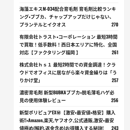
海藻エキスM-034配合育毛剤 育毛剤比較ランキ
ング・ブブカ、チャップアップだけじゃない、
プランテルとイクオス
270
有限会社トラスト・コーポレーション 最短3時間
で買取！低手数料！西日本エリアに特化、全国
対応【ファクタリング福岡 】
261
株式会社ｈｓ１ 最短2時間での資金調達！クラ
ウドでオフィスに居ながら楽々資金繰りは「う
りかけ堂」
257
濃密育毛剤 新型BUBKAブブカ・脱毛薄毛ハゲ必
見の使用体験レビュー
256
新型ポリピュアEX㊙【激安・最安値・格安】購入
術!!・Amazon,楽天,ヤフオク,公式通販,激安・最安
値極め(解約,返金含め)お得購入する秘訣!
243