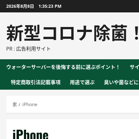
コ
2026年8月8日
1:35:24 PM
ン
テ
新型コロナ除菌
ン
ツ
に
PR : 広告利用サイト
ス
キ
ウォーターサーバーを後悔する前に選ぶポイント！
サ
ッ
プ
特定商取引法記載事項
用途で選ぶ
臭いや菌などに
家
iPhone
iPhone