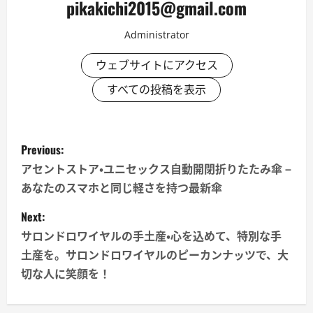
pikakichi2015@gmail.com
Administrator
ウェブサイトにアクセス
すべての投稿を表示
P
Previous:
o
アセントストア・ユニセックス自動開閉折りたたみ傘 –
あなたのスマホと同じ軽さを持つ最新傘
s
Next:
t
サロンドロワイヤルの手土産・心を込めて、特別な手
n
土産を。サロンドロワイヤルのピーカンナッツで、大
切な人に笑顔を！
a