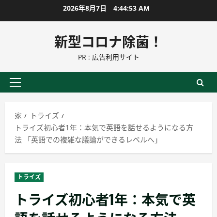
コ
2026年8月7日
4:44:54 AM
ン
テ
新型コロナ除菌！
ン
PR : 広告利用サイト
ツ
に
ス
プ
キ
ラ
ッ
イ
家
トライズ
プ
マ
トライズ初心者1年：本気で英語を話せるようになる方
リ
法 「英語での複雑な議論ができるレベルへ」
ー
メ
ニ
トライズ
ュ
トライズ初心者1年：本気で英
ー