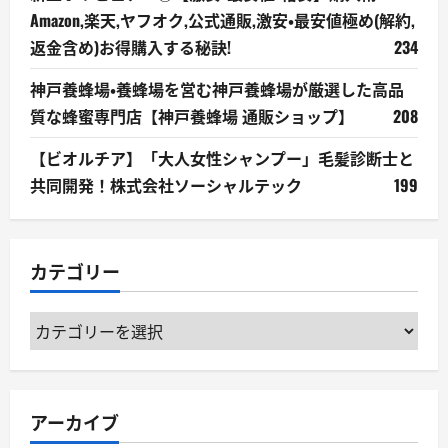
Amazon,楽天,ヤフオク,公式通販,激安・最安値極め(解約,
返金含め)お得購入する秘訣!
234
神戸養蜂場・養蜂場を営む神戸養蜂場が厳選した高品
質な蜂蜜専門店【神戸養蜂場 通販ショップ】
208
【ビオルチア】「大人女性シャンプー」毛髪診断士と
共同開発！株式会社ソーシャルテック
199
カテゴリー
カ
テ
ゴ
リ
アーカイブ
ー