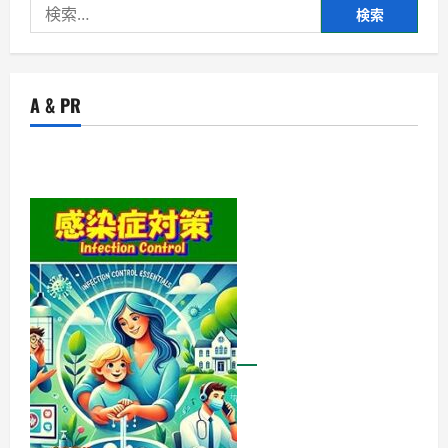
検
索:
A & PR