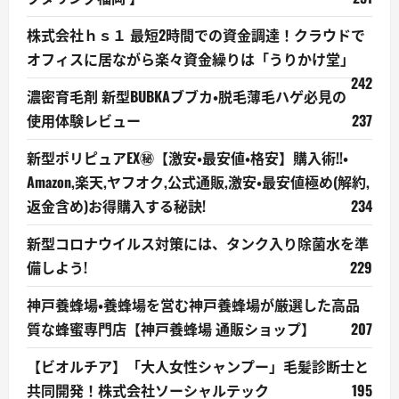
株式会社ｈｓ１ 最短2時間での資金調達！クラウドで
オフィスに居ながら楽々資金繰りは「うりかけ堂」
242
濃密育毛剤 新型BUBKAブブカ・脱毛薄毛ハゲ必見の
使用体験レビュー
237
新型ポリピュアEX㊙【激安・最安値・格安】購入術!!・
Amazon,楽天,ヤフオク,公式通販,激安・最安値極め(解約,
返金含め)お得購入する秘訣!
234
新型コロナウイルス対策には、タンク入り除菌水を準
備しよう!
229
神戸養蜂場・養蜂場を営む神戸養蜂場が厳選した高品
質な蜂蜜専門店【神戸養蜂場 通販ショップ】
207
【ビオルチア】「大人女性シャンプー」毛髪診断士と
共同開発！株式会社ソーシャルテック
195