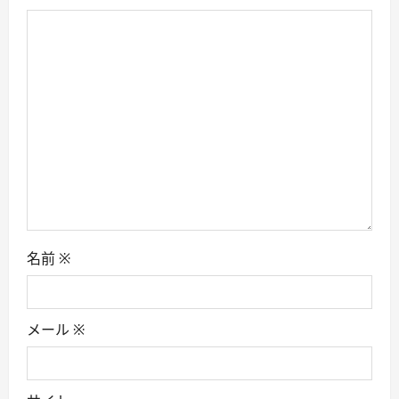
a
t
i
o
n
名前
※
メール
※