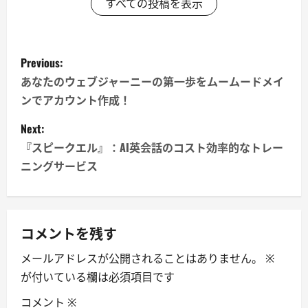
すべての投稿を表示
P
Previous:
o
あなたのウェブジャーニーの第一歩をムームードメイ
ンでアカウント作成！
s
Next:
t
『スピークエル』：AI英会話のコスト効率的なトレー
n
ニングサービス
a
v
コメントを残す
i
メールアドレスが公開されることはありません。
※
が付いている欄は必須項目です
g
コメント
※