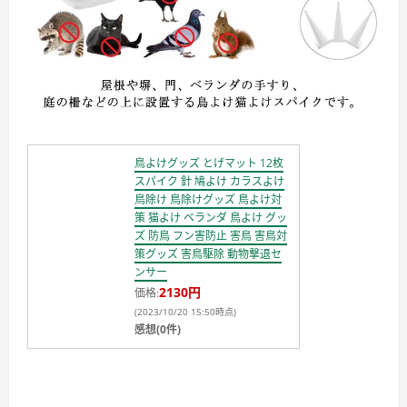
鳥よけグッズ とげマット 12枚
スパイク 針 鳩よけ カラスよけ
鳥除け 鳥除けグッズ 鳥よけ対
策 猫よけ ベランダ 鳥よけ グッ
ズ 防鳥 フン害防止 害鳥 害鳥対
策グッズ 害鳥駆除 動物撃退セ
ンサー
2130円
価格:
(2023/10/20 15:50時点)
感想(0件)