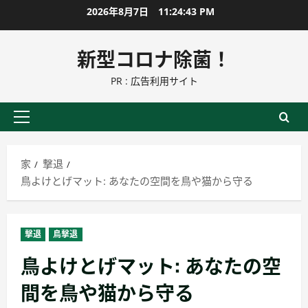
コ
2026年8月7日
11:24:44 PM
ン
テ
新型コロナ除菌！
ン
PR : 広告利用サイト
ツ
に
ス
プ
キ
ラ
ッ
イ
家
撃退
プ
マ
鳥よけとげマット: あなたの空間を鳥や猫から守る
リ
ー
メ
撃退
鳥撃退
ニ
鳥よけとげマット: あなたの空
ュ
ー
間を鳥や猫から守る