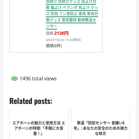
鳥除け 鳥除けグッズ 鳥よけ対
策 猫よけ ベランダ 鳥よけ グッ
ズ 防鳥 フン害防止 害鳥 害鳥対
策グッズ 害鳥駆除 動物撃退セ
ンサー
2130円
価格:
(2023/10/20 15:50時点)
感想(0件)
1496 total views
Related posts:
エアホーンの魅力と使用方法 エ
撃退「防犯センサー 音嫌い5
アホーンの特徴:「手軽に大音
号」: あなたの安全のための強力
量！」
な味方