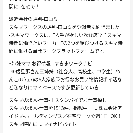
間に. 在宅で！
派遣会社の評判・口コミ
スキマワークスの評判・口コミを登録者に聞きました
-スキマワークスは、”人手が欲しい飲食店”と” スキマ
時間に働きたいワーカー”の2つを結びつけるスキマ時
間に働ける単発ワークプラットフォームです。
3姉妹ママ お得情報 : すきまワークナビ
-40歳旦那さん三姉妹（社会人、高校生、中学生）わ
んこ(U´・ェ・)の6人家族♡お得なお買い物情報ポイ活な
ど私なりにマイペースですが更新していき …
スキマの求人・仕事-｜スタンバイでお仕事探し
スキマの求人・仕事を1513件、掲載中。 … 株式会社ア
イドマ・ホールディングス／在宅ワーク☆週1日~OK！
スキマ時間に … マイナビバイト