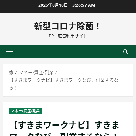
コ
2026年8月10日
3:26:58 AM
ン
テ
新型コロナ除菌！
ン
PR : 広告利用サイト
ツ
に
ス
プ
キ
ラ
ッ
イ
家
マネー・資産・副業
プ
マ
【すきまワークナビ】すきまワークなび、副業するな
リ
ら！
ー
メ
ニ
マネー・資産・副業
ュ
【すきまワークナビ】すきま
ー