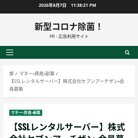
コ
2026年8月7日
11:38:22 PM
ン
テ
新型コロナ除菌！
ン
PR : 広告利用サイト
ツ
に
ス
プ
キ
ラ
ッ
イ
家
マネー・資産・副業
プ
マ
【SSLレンタルサーバー】株式会社セブンアーチザン・会
リ
員募集
ー
メ
ニ
マネー・資産・副業
ュ
【SSLレンタルサーバー】株式
ー