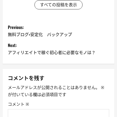
すべての投稿を表示
P
Previous:
o
無料ブログ・安定化 バックアップ
s
Next:
アフィリエイトで稼ぐ初心者に必要なモノは？
t
n
a
コメントを残す
メールアドレスが公開されることはありません。
※
v
が付いている欄は必須項目です
i
コメント
※
g