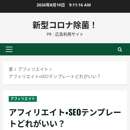
コ
2026年8月10日
9:11:17 AM
ン
テ
新型コロナ除菌！
ン
PR : 広告利用サイト
ツ
に
ス
プ
キ
ラ
ッ
イ
家
アフィリエイト
プ
マ
アフィリエイト・SEOテンプレートどれがいい？
リ
ー
メ
アフィリエイト
ニ
アフィリエイト・SEOテンプレー
ュ
ー
トどれがいい？