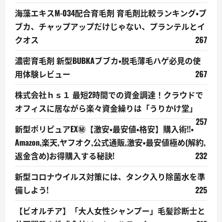
海藻エキスM-034配合育毛剤 育毛剤比較ランキング・ブ
ブカ、チャップアップだけじゃない、プランテルとイ
クオス
267
濃密育毛剤 新型BUBKAブブカ・脱毛薄毛ハゲ必見の使
用体験レビュー
267
株式会社ｈｓ１ 最短2時間での資金調達！クラウドで
オフィスに居ながら楽々資金繰りは「うりかけ堂」
257
新型ポリピュアEX㊙【激安・最安値・格安】購入術!!・
Amazon,楽天,ヤフオク,公式通販,激安・最安値極め(解約,
返金含め)お得購入する秘訣!
232
新型コロナウイルス対策には、タンク入り除菌水を準
備しよう!
225
【ビオルチア】「大人女性シャンプー」毛髪診断士と