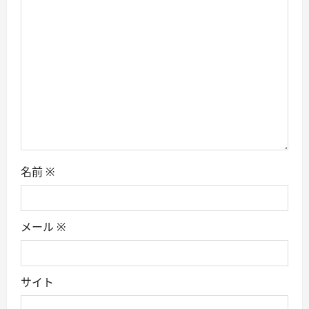
a
t
i
o
n
名前
※
メール
※
サイト