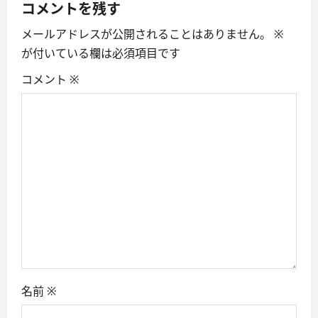
a
コメントを残す
メールアドレスが公開されることはありません。
※
v
が付いている欄は必須項目です
i
コメント
※
g
a
t
i
o
n
名前
※