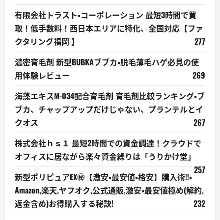
有限会社トラスト・コーポレーション 最短3時間で買
取！低手数料！西日本エリアに特化、全国対応【ファ
クタリング福岡 】
277
濃密育毛剤 新型BUBKAブブカ・脱毛薄毛ハゲ必見の使
用体験レビュー
269
海藻エキスM-034配合育毛剤 育毛剤比較ランキング・ブ
ブカ、チャップアップだけじゃない、プランテルとイ
クオス
267
株式会社ｈｓ１ 最短2時間での資金調達！クラウドで
オフィスに居ながら楽々資金繰りは「うりかけ堂」
257
新型ポリピュアEX㊙【激安・最安値・格安】購入術!!・
Amazon,楽天,ヤフオク,公式通販,激安・最安値極め(解約,
返金含め)お得購入する秘訣!
232