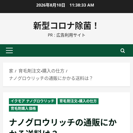
コ
2026年8月10日
11:38:34 AM
ン
テ
新型コロナ除菌！
ン
PR : 広告利用サイト
ツ
に
ス
プ
キ
ラ
ッ
イ
家
育毛剤注文・購入の仕方
プ
マ
ナノグロウリッチの通販にかかる送料は？
リ
ー
メ
イクモア ナノグロウリッチ
育毛剤注文・購入の仕方
ニ
育毛剤購入価格
ュ
ナノグロウリッチの通販にか
ー