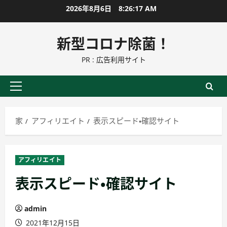
コ
2026年8月6日
8:26:18 AM
ン
テ
新型コロナ除菌！
ン
PR : 広告利用サイト
ツ
に
ス
プ
キ
ラ
ッ
イ
家
アフィリエイト
表示スピード・確認サイト
プ
マ
リ
ー
アフィリエイト
メ
表示スピード・確認サイト
ニ
ュ
ー
admin
2021年12月15日