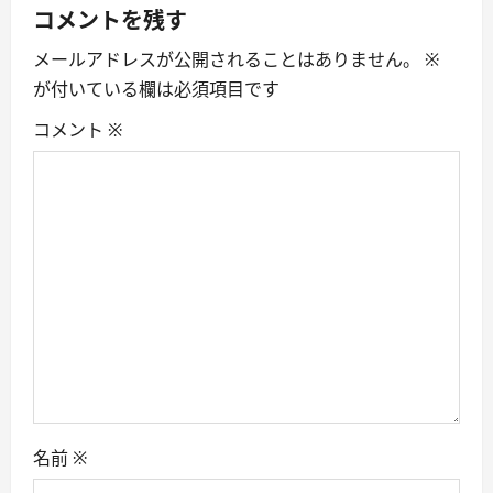
v
コメントを残す
i
メールアドレスが公開されることはありません。
※
が付いている欄は必須項目です
g
コメント
※
a
t
i
o
n
名前
※