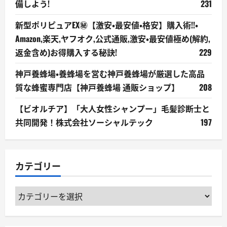
備しよう!
231
新型ポリピュアEX㊙【激安・最安値・格安】購入術!!・
Amazon,楽天,ヤフオク,公式通販,激安・最安値極め(解約,
返金含め)お得購入する秘訣!
229
神戸養蜂場・養蜂場を営む神戸養蜂場が厳選した高品
質な蜂蜜専門店【神戸養蜂場 通販ショップ】
208
【ビオルチア】「大人女性シャンプー」毛髪診断士と
共同開発！株式会社ソーシャルテック
197
カテゴリー
カ
テ
ゴ