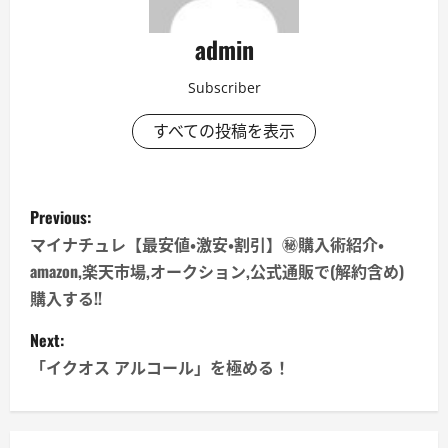
admin
Subscriber
すべての投稿を表示
P
Previous:
o
マイナチュレ【最安値・激安・割引】㊙購入術紹介・
amazon,楽天市場,オークション,公式通販で(解約含め)
s
購入する!!
t
Next:
n
「イクオス アルコール」を極める！
a