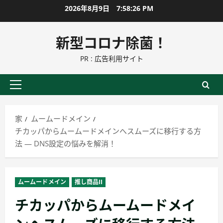
コ
2026年8月9日
7:58:28 PM
ン
テ
新型コロナ除菌！
ン
PR : 広告利用サイト
ツ
に
ス
プ
キ
ラ
ッ
イ
家
ムームードメイン
プ
マ
チカッパからムームードメインへスムーズに移行する方
リ
法 — DNS設定の悩みを解消！
ー
メ
ニ
ムームードメイン
推し商品II
ュ
チカッパからムームードメイ
ー