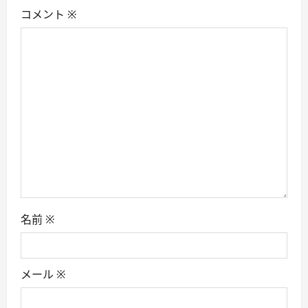
コメント
※
a
t
i
o
n
名前
※
メール
※