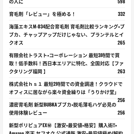
の人に
598
育毛剤「レビュー」を極める！
332
海藻エキスM-034配合育毛剤 育毛剤比較ランキング・ブ
ブカ、チャップアップだけじゃない、プランテルとイ
クオス
265
有限会社トラスト・コーポレーション 最短3時間で買
取！低手数料！西日本エリアに特化、全国対応【ファ
クタリング福岡 】
263
株式会社ｈｓ１ 最短2時間での資金調達！クラウドで
オフィスに居ながら楽々資金繰りは「うりかけ堂」
256
濃密育毛剤 新型BUBKAブブカ・脱毛薄毛ハゲ必見の
使用体験レビュー
256
新型ポリピュアEX㊙【激安・最安値・格安】購入術!!・
Amazon,楽天,ヤフオク,公式通販,激安・最安値極め(解約,