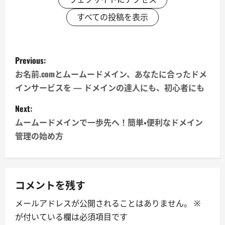
すべての投稿を表示
P
Previous:
o
お名前.comとムームードメイン、あなたに合ったドメ
インサービスを — ドメインの達人にも、初心者にも
s
Next:
t
ムームードメインで一歩先へ！簡単・便利なドメイン
n
管理の始め方
a
v
コメントを残す
i
メールアドレスが公開されることはありません。
※
が付いている欄は必須項目です
g