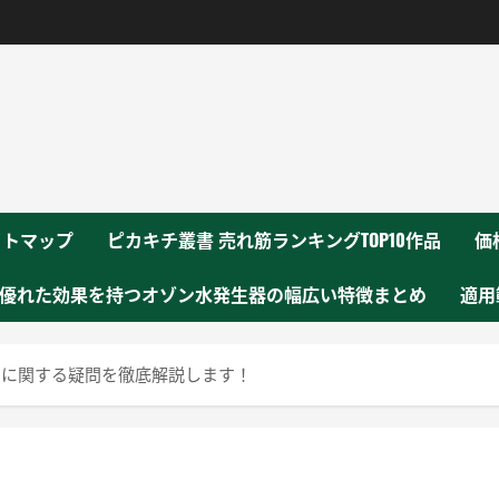
！
イトマップ
ピカキチ叢書 売れ筋ランキングTOP10作品
価
優れた効果を持つオゾン水発生器の幅広い特徴まとめ
適用
用に関する疑問を徹底解説します！