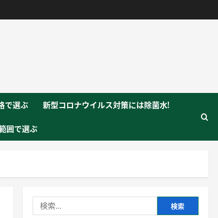
格で選ぶ
新型コロナウイルス対策には除菌水!
範囲で選ぶ
検
索: