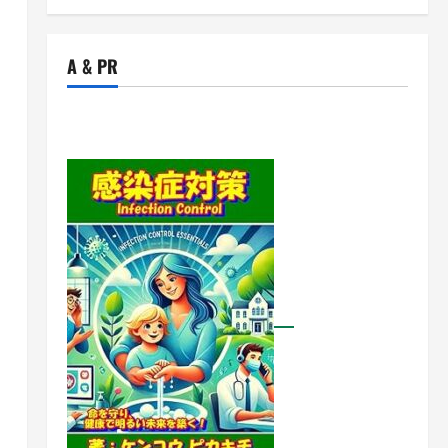
A & PR