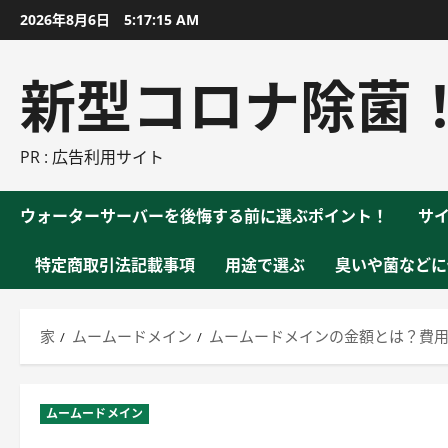
コ
2026年8月6日
5:17:15 AM
ン
テ
新型コロナ除菌
ン
ツ
に
PR : 広告利用サイト
ス
キ
ウォーターサーバーを後悔する前に選ぶポイント！
サ
ッ
プ
特定商取引法記載事項
用途で選ぶ
臭いや菌などに
家
ムームードメイン
ムームードメインの金額とは？費
ムームードメイン