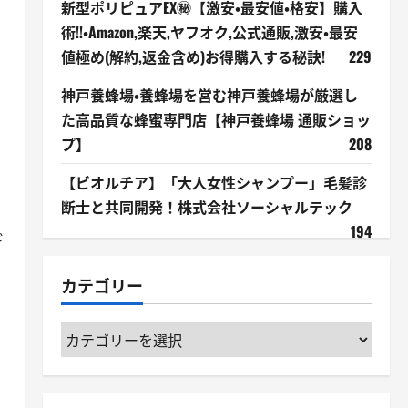
新型ポリピュアEX㊙【激安・最安値・格安】購入
術!!・Amazon,楽天,ヤフオク,公式通販,激安・最安
値極め(解約,返金含め)お得購入する秘訣!
229
神戸養蜂場・養蜂場を営む神戸養蜂場が厳選し
た高品質な蜂蜜専門店【神戸養蜂場 通販ショッ
プ】
208
【ビオルチア】「大人女性シャンプー」毛髪診
断士と共同開発！株式会社ソーシャルテック
194
ド
カテゴリー
カ
テ
ゴ
リ