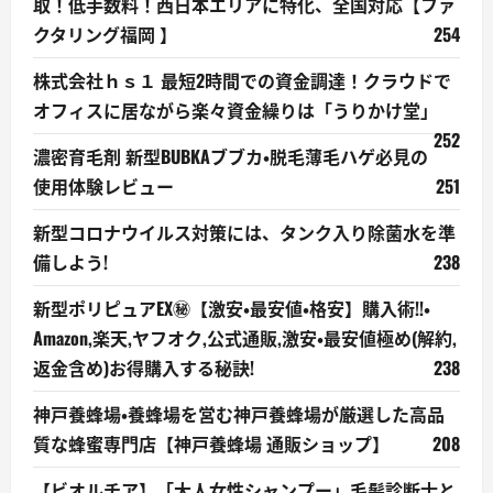
取！低手数料！西日本エリアに特化、全国対応【ファ
クタリング福岡 】
254
株式会社ｈｓ１ 最短2時間での資金調達！クラウドで
オフィスに居ながら楽々資金繰りは「うりかけ堂」
252
濃密育毛剤 新型BUBKAブブカ・脱毛薄毛ハゲ必見の
使用体験レビュー
251
新型コロナウイルス対策には、タンク入り除菌水を準
備しよう!
238
新型ポリピュアEX㊙【激安・最安値・格安】購入術!!・
Amazon,楽天,ヤフオク,公式通販,激安・最安値極め(解約,
返金含め)お得購入する秘訣!
238
神戸養蜂場・養蜂場を営む神戸養蜂場が厳選した高品
質な蜂蜜専門店【神戸養蜂場 通販ショップ】
208
【ビオルチア】「大人女性シャンプー」毛髪診断士と