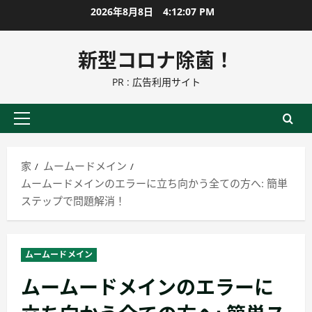
コ
2026年8月8日
4:12:09 PM
ン
テ
新型コロナ除菌！
ン
PR : 広告利用サイト
ツ
に
ス
プ
キ
ラ
ッ
イ
家
ムームードメイン
プ
マ
ムームードメインのエラーに立ち向かう全ての方へ: 簡単
リ
ステップで問題解消！
ー
メ
ニ
ムームードメイン
ュ
ムームードメインのエラーに
ー