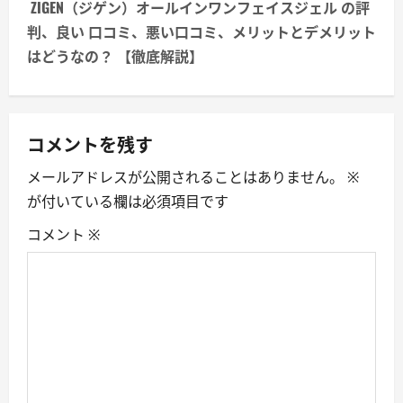
t
ZIGEN（ジゲン）オールインワンフェイスジェル の評
n
判、良い 口コミ、悪い口コミ、メリットとデメリット
はどうなの？ 【徹底解説】
a
v
コメントを残す
i
メールアドレスが公開されることはありません。
※
g
が付いている欄は必須項目です
a
コメント
※
t
i
o
n