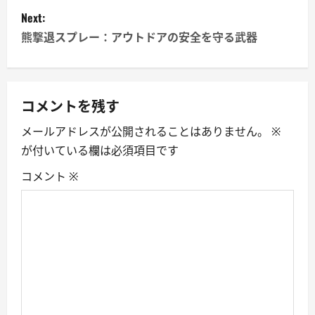
s
Next:
熊撃退スプレー：アウトドアの安全を守る武器
t
n
a
コメントを残す
メールアドレスが公開されることはありません。
※
v
が付いている欄は必須項目です
i
コメント
※
g
a
t
i