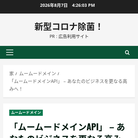
コ
2026年8月7日
4:26:04 PM
ン
テ
新型コロナ除菌！
ン
PR : 広告利用サイト
ツ
に
ス
プ
キ
ラ
ッ
イ
家
ムームードメイン
プ
マ
「ムームードメインAPI」 – あなたのビジネスを更なる高
リ
みへ！
ー
メ
ニ
ムームードメイン
ュ
「ムームードメインAPI」 – あ
ー