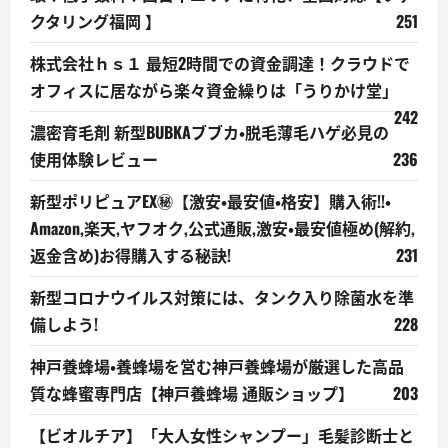
クタリング福岡 】
251
株式会社ｈｓ１ 最短2時間での資金調達！クラウドで
オフィスに居ながら楽々資金繰りは「うりかけ堂」
242
濃密育毛剤 新型BUBKAブブカ・脱毛薄毛ハゲ必見の
使用体験レビュー
236
新型ポリピュアEX㊙【激安・最安値・格安】購入術!!・
Amazon,楽天,ヤフオク,公式通販,激安・最安値極め(解約,
返金含め)お得購入する秘訣!
231
新型コロナウイルス対策には、タンク入り除菌水を準
備しよう!
228
神戸養蜂場・養蜂場を営む神戸養蜂場が厳選した高品
質な蜂蜜専門店【神戸養蜂場 通販ショップ】
203
【ビオルチア】「大人女性シャンプー」毛髪診断士と