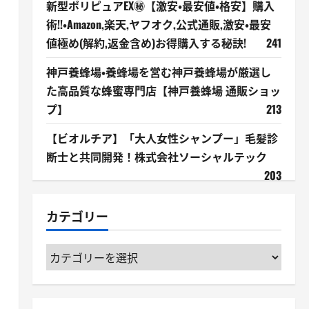
新型ポリピュアEX㊙【激安・最安値・格安】購入
術!!・Amazon,楽天,ヤフオク,公式通販,激安・最安
値極め(解約,返金含め)お得購入する秘訣!
241
神戸養蜂場・養蜂場を営む神戸養蜂場が厳選し
た高品質な蜂蜜専門店【神戸養蜂場 通販ショッ
プ】
213
【ビオルチア】「大人女性シャンプー」毛髪診
く
断士と共同開発！株式会社ソーシャルテック
203
カテゴリー
カ
テ
ゴ
リ