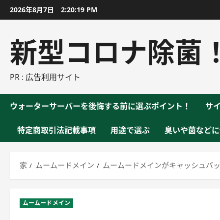
コ
2026年8月7日
2:20:19 PM
ン
テ
新型コロナ除菌
ン
ツ
に
PR : 広告利用サイト
ス
キ
ウォーターサーバーを後悔する前に選ぶポイント！
サ
ッ
プ
特定商取引法記載事項
用途で選ぶ
臭いや菌などに
家
ムームードメイン
ムームードメインがキャッシュバッ
ムームードメイン