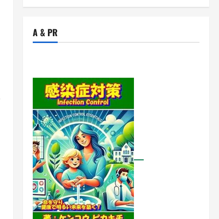
A & PR
催