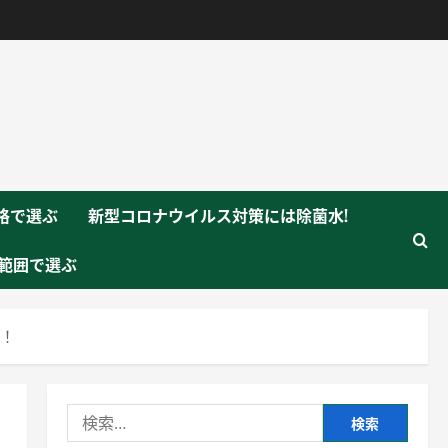
格で選ぶ
新型コロナウイルス対策には除菌水!
範囲で選ぶ
に！
検
索: