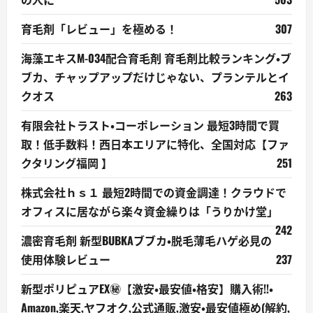
育毛剤「レビュー」を極める！
307
海藻エキスM-034配合育毛剤 育毛剤比較ランキング・ブ
ブカ、チャップアップだけじゃない、プランテルとイ
クオス
263
有限会社トラスト・コーポレーション 最短3時間で買
取！低手数料！西日本エリアに特化、全国対応【ファ
クタリング福岡 】
251
株式会社ｈｓ１ 最短2時間での資金調達！クラウドで
オフィスに居ながら楽々資金繰りは「うりかけ堂」
242
濃密育毛剤 新型BUBKAブブカ・脱毛薄毛ハゲ必見の
使用体験レビュー
237
新型ポリピュアEX㊙【激安・最安値・格安】購入術!!・
Amazon,楽天,ヤフオク,公式通販,激安・最安値極め(解約,