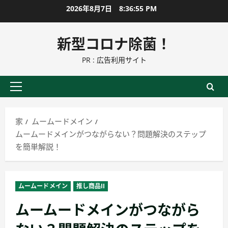
コ
2026年8月7日
8:36:56 PM
ン
テ
新型コロナ除菌！
ン
PR : 広告利用サイト
ツ
に
ス
プ
キ
ラ
ッ
イ
家
ムームードメイン
プ
マ
ムームードメインがつながらない？問題解決のステップ
リ
を簡単解説！
ー
メ
ニ
ムームードメイン
推し商品II
ュ
ムームードメインがつながら
ー