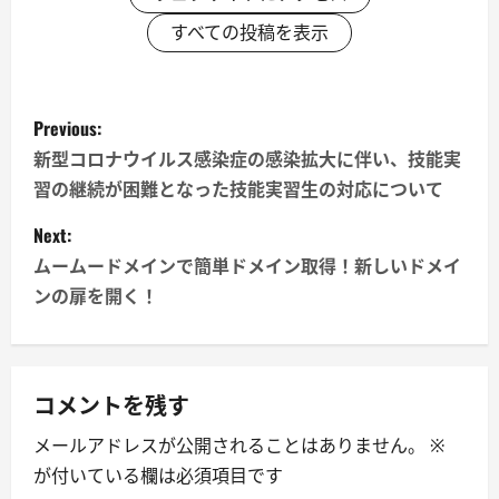
すべての投稿を表示
P
Previous:
o
新型コロナウイルス感染症の感染拡大に伴い、技能実
習の継続が困難となった技能実習生の対応について
s
Next:
t
ムームードメインで簡単ドメイン取得！新しいドメイ
n
ンの扉を開く！
a
v
コメントを残す
i
メールアドレスが公開されることはありません。
※
が付いている欄は必須項目です
g