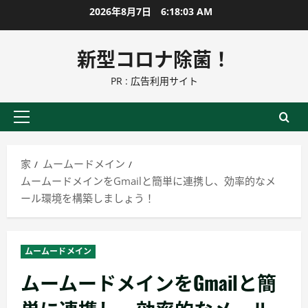
コ
2026年8月7日
6:18:04 AM
ン
テ
新型コロナ除菌！
ン
PR : 広告利用サイト
ツ
に
ス
プ
キ
ラ
ッ
イ
家
ムームードメイン
プ
マ
ムームードメインをGmailと簡単に連携し、効率的なメ
リ
ール環境を構築しましょう！
ー
メ
ニ
ムームードメイン
ュ
ムームードメインをGmailと簡
ー