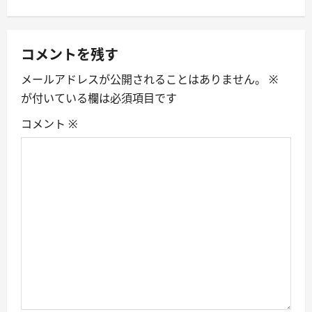
n
a
コメントを残す
v
メールアドレスが公開されることはありません。
※
i
が付いている欄は必須項目です
g
コメント
※
a
t
i
o
n