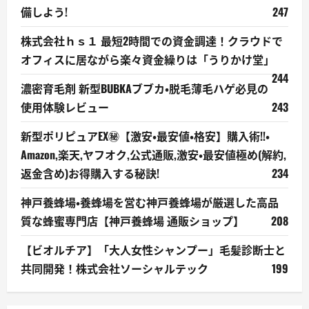
備しよう!
247
株式会社ｈｓ１ 最短2時間での資金調達！クラウドで
オフィスに居ながら楽々資金繰りは「うりかけ堂」
244
濃密育毛剤 新型BUBKAブブカ・脱毛薄毛ハゲ必見の
使用体験レビュー
243
新型ポリピュアEX㊙【激安・最安値・格安】購入術!!・
Amazon,楽天,ヤフオク,公式通販,激安・最安値極め(解約,
返金含め)お得購入する秘訣!
234
神戸養蜂場・養蜂場を営む神戸養蜂場が厳選した高品
質な蜂蜜専門店【神戸養蜂場 通販ショップ】
208
【ビオルチア】「大人女性シャンプー」毛髪診断士と
共同開発！株式会社ソーシャルテック
199