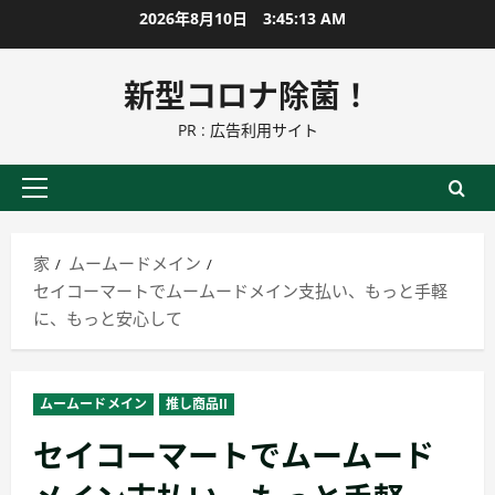
コ
2026年8月10日
3:45:15 AM
ン
テ
新型コロナ除菌！
ン
PR : 広告利用サイト
ツ
に
ス
プ
キ
ラ
ッ
イ
家
ムームードメイン
プ
マ
セイコーマートでムームードメイン支払い、もっと手軽
リ
に、もっと安心して
ー
メ
ニ
ムームードメイン
推し商品II
ュ
セイコーマートでムームード
ー