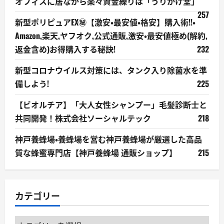
オフィスに居ながら楽々資金繰りは「うりかけ堂」
257
新型ポリピュアEX㊙【激安・最安値・格安】購入術!!・
Amazon,楽天,ヤフオク,公式通販,激安・最安値極め(解約,
返金含め)お得購入する秘訣!
232
新型コロナウイルス対策には、タンク入り除菌水を準
備しよう!
225
【ビオルチア】「大人女性シャンプー」毛髪診断士と
共同開発！株式会社ソーシャルテック
218
神戸養蜂場・養蜂場を営む神戸養蜂場が厳選した高品
質な蜂蜜専門店【神戸養蜂場 通販ショップ】
215
カテゴリー
カ