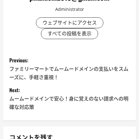
Administrator
ウェブサイトにアクセス
すべての投稿を表示
P
Previous:
o
ファミリーマートでムームードメインの支払いをスム
ーズに、手軽さ重視！
s
Next:
t
ムームードメインで安心！身に覚えのない請求への明
n
確な対応策
a
v
コメントを残す