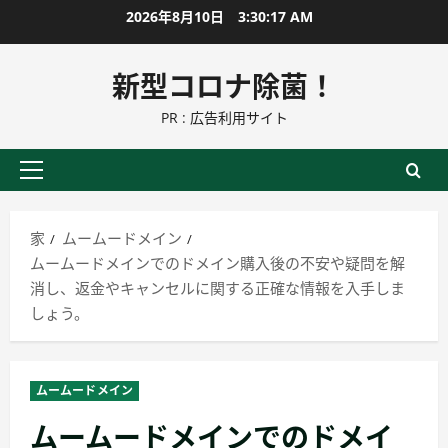
コ
2026年8月10日
3:30:18 AM
ン
テ
新型コロナ除菌！
ン
PR : 広告利用サイト
ツ
に
ス
プ
キ
ラ
ッ
イ
家
ムームードメイン
プ
マ
ムームードメインでのドメイン購入後の不安や疑問を解
リ
消し、返金やキャンセルに関する正確な情報を入手しま
ー
しょう。
メ
ニ
ュ
ムームードメイン
ー
ムームードメインでのドメイ