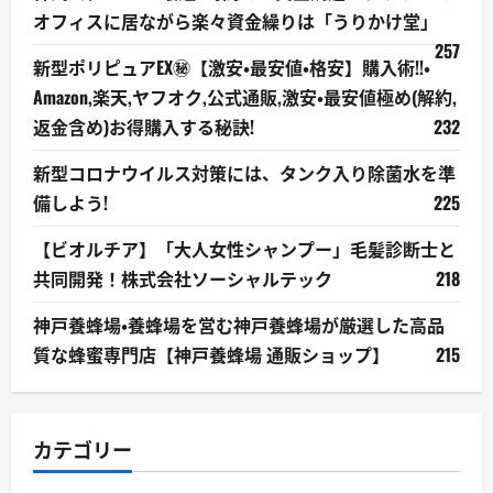
オフィスに居ながら楽々資金繰りは「うりかけ堂」
257
新型ポリピュアEX㊙【激安・最安値・格安】購入術!!・
Amazon,楽天,ヤフオク,公式通販,激安・最安値極め(解約,
返金含め)お得購入する秘訣!
232
新型コロナウイルス対策には、タンク入り除菌水を準
備しよう!
225
【ビオルチア】「大人女性シャンプー」毛髪診断士と
共同開発！株式会社ソーシャルテック
218
神戸養蜂場・養蜂場を営む神戸養蜂場が厳選した高品
質な蜂蜜専門店【神戸養蜂場 通販ショップ】
215
カテゴリー