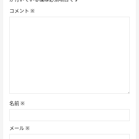
g
コメント
※
a
t
i
o
n
名前
※
メール
※