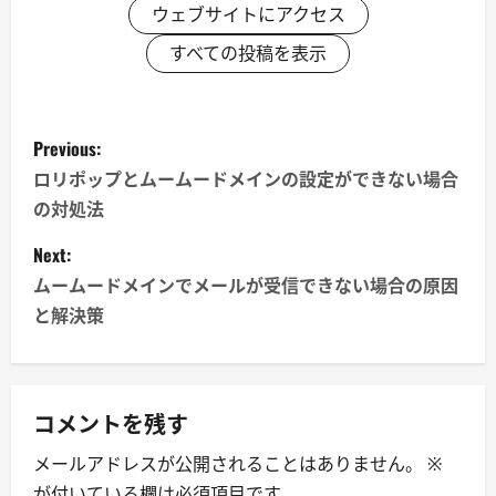
ウェブサイトにアクセス
すべての投稿を表示
P
Previous:
o
ロリポップとムームードメインの設定ができない場合
の対処法
s
Next:
t
ムームードメインでメールが受信できない場合の原因
n
と解決策
a
v
コメントを残す
i
メールアドレスが公開されることはありません。
※
が付いている欄は必須項目です