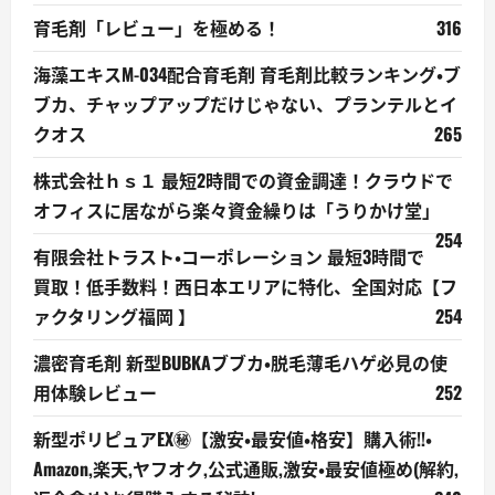
育毛剤「レビュー」を極める！
316
海藻エキスM-034配合育毛剤 育毛剤比較ランキング・ブ
ブカ、チャップアップだけじゃない、プランテルとイ
クオス
265
株式会社ｈｓ１ 最短2時間での資金調達！クラウドで
オフィスに居ながら楽々資金繰りは「うりかけ堂」
254
有限会社トラスト・コーポレーション 最短3時間で
買取！低手数料！西日本エリアに特化、全国対応【フ
ァクタリング福岡 】
254
濃密育毛剤 新型BUBKAブブカ・脱毛薄毛ハゲ必見の使
用体験レビュー
252
新型ポリピュアEX㊙【激安・最安値・格安】購入術!!・
Amazon,楽天,ヤフオク,公式通販,激安・最安値極め(解約,