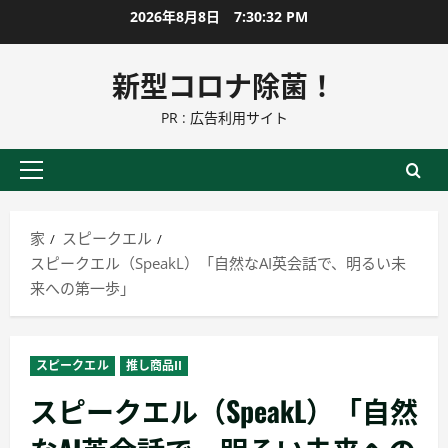
コ
2026年8月8日
7:30:33 PM
ン
テ
新型コロナ除菌！
ン
PR : 広告利用サイト
ツ
に
ス
プ
キ
ラ
ッ
イ
家
スピークエル
プ
マ
スピークエル（SpeakL）「自然なAI英会話で、明るい未
リ
来への第一歩」
ー
メ
ニ
スピークエル
推し商品II
ュ
スピークエル（SpeakL）「自然
ー