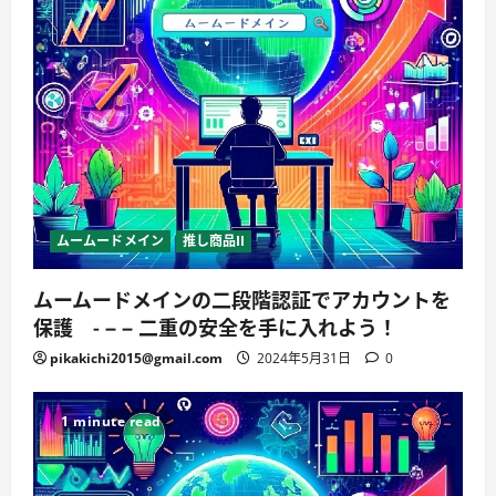
ムームードメイン
推し商品II
ムームードメインの二段階認証でアカウントを
保護 - – – 二重の安全を手に入れよう！
pikakichi2015@gmail.com
2024年5月31日
0
1 minute read