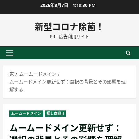
コ
2026年8月7日
1:19:31 PM
ン
テ
新型コロナ除菌！
ン
PR : 広告利用サイト
ツ
に
ス
プ
キ
ラ
ッ
イ
家
ムームードメイン
プ
マ
ムームードメイン更新せず：選択の背景とその影響を理
リ
解する
ー
メ
ニ
ムームードメイン
推し商品II
ュ
ムームードメイン更新せず：
ー