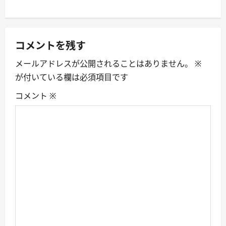
n
a
v
コメントを残す
i
メールアドレスが公開されることはありません。
※
が付いている欄は必須項目です
g
コメント
※
a
t
i
o
n