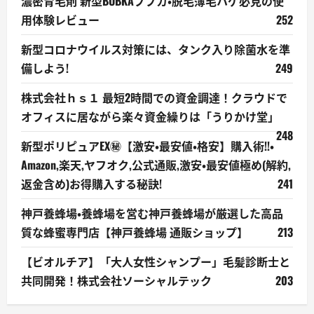
濃密育毛剤 新型BUBKAブブカ・脱毛薄毛ハゲ必見の使
用体験レビュー
252
新型コロナウイルス対策には、タンク入り除菌水を準
備しよう!
249
株式会社ｈｓ１ 最短2時間での資金調達！クラウドで
オフィスに居ながら楽々資金繰りは「うりかけ堂」
248
新型ポリピュアEX㊙【激安・最安値・格安】購入術!!・
Amazon,楽天,ヤフオク,公式通販,激安・最安値極め(解約,
返金含め)お得購入する秘訣!
241
神戸養蜂場・養蜂場を営む神戸養蜂場が厳選した高品
質な蜂蜜専門店【神戸養蜂場 通販ショップ】
213
【ビオルチア】「大人女性シャンプー」毛髪診断士と
共同開発！株式会社ソーシャルテック
203