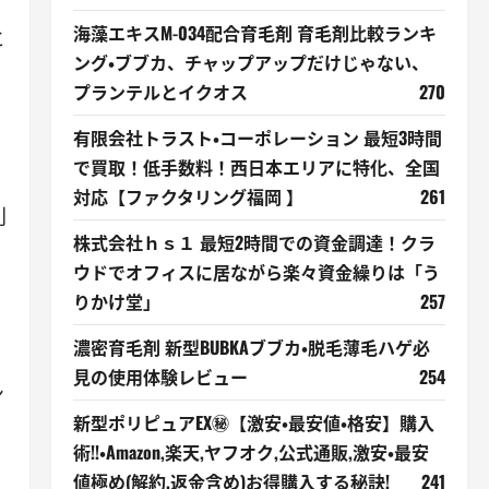
海藻エキスM-034配合育毛剤 育毛剤比較ランキ
と
ング・ブブカ、チャップアップだけじゃない、
プランテルとイクオス
270
有限会社トラスト・コーポレーション 最短3時間
で買取！低手数料！西日本エリアに特化、全国
対応【ファクタリング福岡 】
261
利
株式会社ｈｓ１ 最短2時間での資金調達！クラ
ウドでオフィスに居ながら楽々資金繰りは「う
りかけ堂」
257
濃密育毛剤 新型BUBKAブブカ・脱毛薄毛ハゲ必
ー
見の使用体験レビュー
254
ン
新型ポリピュアEX㊙【激安・最安値・格安】購入
術!!・Amazon,楽天,ヤフオク,公式通販,激安・最安
値極め(解約,返金含め)お得購入する秘訣!
241