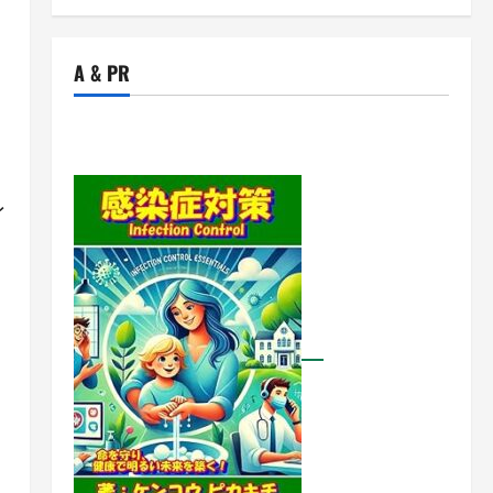
A & PR
イ