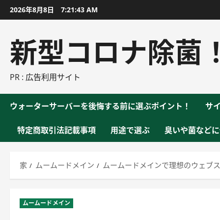
コ
2026年8月8日
7:21:44 AM
ン
テ
新型コロナ除菌
ン
ツ
に
PR : 広告利用サイト
ス
キ
ウォーターサーバーを後悔する前に選ぶポイント！
サ
ッ
プ
特定商取引法記載事項
用途で選ぶ
臭いや菌などに
家
ムームードメイン
ムームードメインで理想のウェブス
ムームードメイン