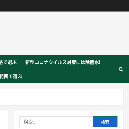
格で選ぶ
新型コロナウイルス対策には除菌水!
範囲で選ぶ
検
索: