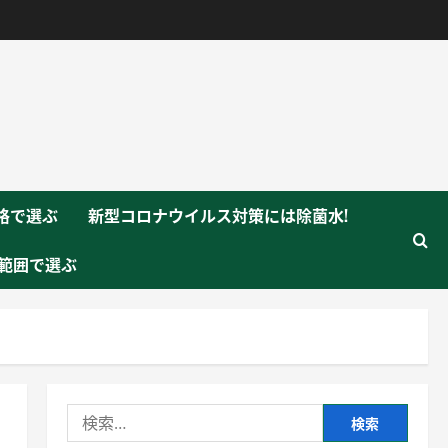
格で選ぶ
新型コロナウイルス対策には除菌水!
範囲で選ぶ
検
索: