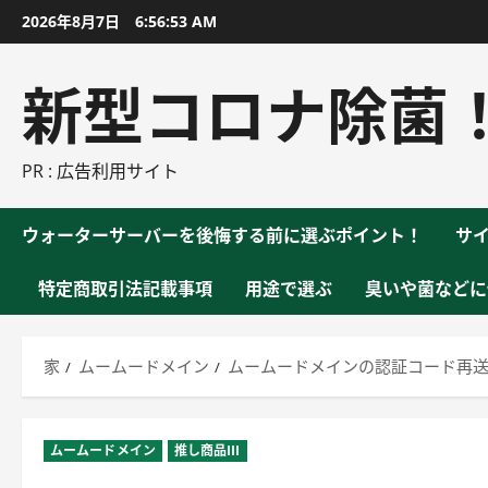
コ
2026年8月7日
6:56:54 AM
ン
テ
新型コロナ除菌
ン
ツ
に
PR : 広告利用サイト
ス
キ
ウォーターサーバーを後悔する前に選ぶポイント！
サ
ッ
プ
特定商取引法記載事項
用途で選ぶ
臭いや菌などに
家
ムームードメイン
ムームードメインの認証コード再
ムームードメイン
推し商品III