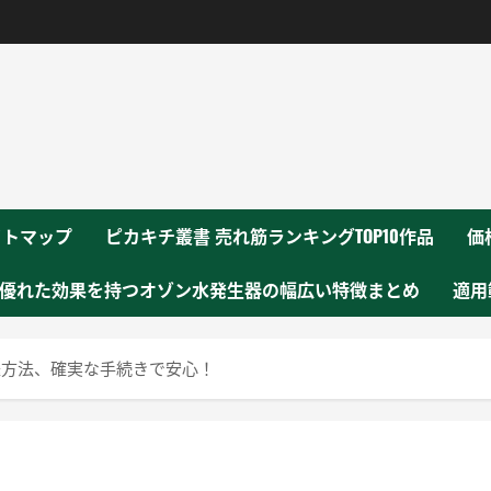
！
イトマップ
ピカキチ叢書 売れ筋ランキングTOP10作品
価
優れた効果を持つオゾン水発生器の幅広い特徴まとめ
適用
送方法、確実な手続きで安心！