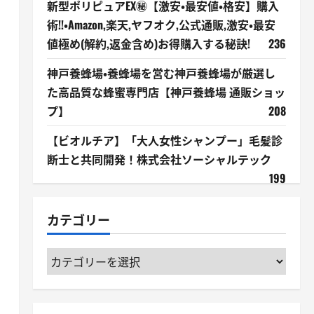
新型ポリピュアEX㊙【激安・最安値・格安】購入
術!!・Amazon,楽天,ヤフオク,公式通販,激安・最安
値極め(解約,返金含め)お得購入する秘訣!
236
神戸養蜂場・養蜂場を営む神戸養蜂場が厳選し
た高品質な蜂蜜専門店【神戸養蜂場 通販ショッ
プ】
208
【ビオルチア】「大人女性シャンプー」毛髪診
断士と共同開発！株式会社ソーシャルテック
199
カテゴリー
カ
テ
ゴ
リ